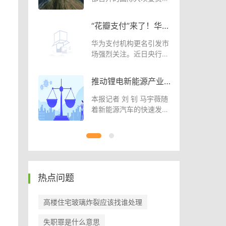
活
第28届大会上了解到
（乡村行·看
“花瓣支付”来了！华为
县小吃第一
要和支付宝微信抢市
10月14日
华为支付机构更名引发市
场？_热资讯
文凯 许琰)远
场强烈关注。近日央行网
站显示，同意华为旗
展调研行）
推动锂电新能源产业高
打造“智慧
质量发展 自然资源部加
月14日电
本报记者 刘 钊 马宇薇随
业城-世界
大锂矿区块出让力度-
：打造智慧
着新能源汽车的快速发展
全球微头条
城中新
和新能源储能需
热点问题
高楼住宅玻璃炸裂应该找谁处理
失职罪是什么意思