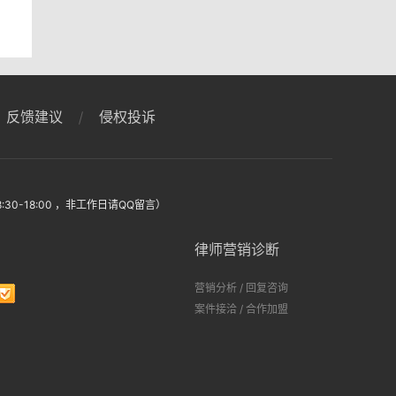
件？
反馈建议
侵权投诉
:30-18:00 ，非工作日请QQ留言）
律师营销诊断
营销分析
/
回复咨询
案件接洽
/
合作加盟