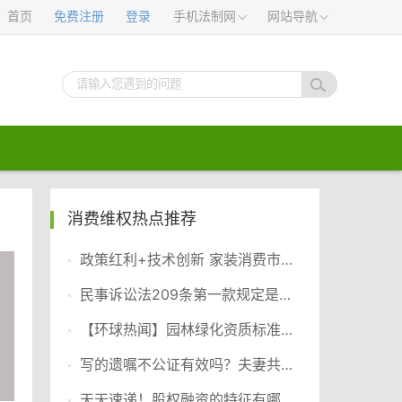
首页
免费注册
登录
手机法制网
网站导航
消费维权热点推荐
政策红利+技术创新 家装消费市场“焕新”成效显著
民事诉讼法209条第一款规定是什么？起诉条件和诉讼要件一样吗？ 当前头条
【环球热闻】园林绿化资质标准有哪些？工程类的企业资质包括哪些？
写的遗嘱不公证有效吗？夫妻共同财产公证费多少钱？ 全球速看料
天天速递！股权融资的特征有哪些？股权融资含义是什么？