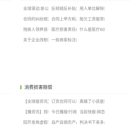
取得的利益吗？|通讯
金管理条例第二十四条内容是什么？-环球最资讯
未备案有什么后果？施工合同未备案合法吗？
全球滚动:新公司注册资金要求有哪些？注册资本登记条件
反倾销反补贴是什么意思？反倾销措施可以
用人单位解除劳动合同的情
术合同纠纷怎么处理?
劳动仲裁流程有哪些？劳动仲裁不受理范围有哪些？
合同的纠纷规定怎么赔偿?合同纠纷如何处理?-资讯推荐
合同上甲方和乙方有什么区别？劳动合同甲
拖欠工资报劳动局几天能拿
婚怎么分？婚后房产证加女方名字属于共同财产吗？
不交社保还是应届生吗？
残疾人领养孩子如何办理领养手续？领养人应提交的证件和
医疗损害责任的归责原则是什么？发生医疗
什么是医疗纠纷？医疗纠纷
？
欺诈消费者行为的定义是什么呢？
关于企业改制过程中的支付方式是什么 企业改制支付方式
一些商家标注商品售出概不负责的行为是否
消费损害赔偿
？工程类的企业资质包括哪些？
夫妻共同财产公证费多少钱？ 全球速看料
【全球报资讯】非婚生子女抚养协议书有法律效应吗？非婚
订货合同可以退吗？合同解除后质量保证金
离婚了小孩是否能改姓名？
么？
面？应当有的营养要求是指什么？-视点
妻共同财产么？给女儿的陪嫁是婚前财产吗？
【播资讯】拐骗和拐卖的区别是什么？拐卖妇女儿童能判多
今日播报!行政处罚后多久可以申请法院执
当前快报:网恋主动给钱算
哪些？
财产罪与其他罪的区别
孩子十八岁后能起诉要抚养费不？
因开发商虚假宣传造成的损失该如何赔偿？广告有哪些情形
自产自销农产品需要缴纳个人所得税吗？
判决书下来多久可以申请强