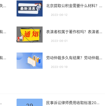
怎么请求银行返还汇款？受损失的人可以请求得利人返还取得的利益吗？|通讯
北京提取公积金需要什么材料？住房公积金管理条例第二十四条内容是什么？-环球最资讯
2023-06-12
环球快消息！施工合同未备案有什么后果？施工合同未备案合法吗？
表演者权属于著作权吗？表演者权是什么时候产生的？
2023-06-01
技术服务合同纠纷的常见类型有哪些?技术合同纠纷怎么处理?
劳动仲裁多久有结果？劳动仲裁流程有哪些？劳动仲裁不受理范围有哪些？
安化 黑茶不
2023-05-19
“喝”-全球观
湖南日报10月
天，安化县经
莱科技集团有
互联互通释
数字丝绸之
一带一路 大
定是什么？起诉条件和诉讼要件一样吗？ 当前头条
民事诉讼律师费用收取标准2023最新 民事案件律师代理流程介绍|天天速看
活力 快看点
29
通释放强劲动