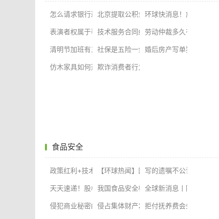
怎么请求银行返还汇款？受损失的人可以请求得利人返还
北京提取公积金需要什么材料？住房公积
环球快消息！施工合同
表演者权属于著作权吗？表演者权是什么时候产生的？
技术服务合同纠纷的常见类型有哪些?技
劳动仲裁多久有结果？
清明节加班有三薪吗？清明节有几天加班是三倍工资？
婚后房产写单独所有离
社保是五险一金吗 交五险一金
仿木家具如何选购呢？正确选购仿木家具的方法有哪些
欺诈消费者行为的表现形式有哪些呢？
食品安全
政策红利+技术创新 家装消费市场“焕新”成效显著
【环球热闻】园林绿化资质标准有哪些
写的遗嘱不公证有效吗？
天天速递！股权融资的特征有哪些？股权融资含义是什
我国食品安全标准的性质包括以下几个方
全球新消息丨陪嫁是夫
侵犯商业秘密的认定是怎样的？侵犯商业秘密罪证据有
侵占集体财产20万如何量刑？侵占集体
拒付抚养费会坐牢吗？