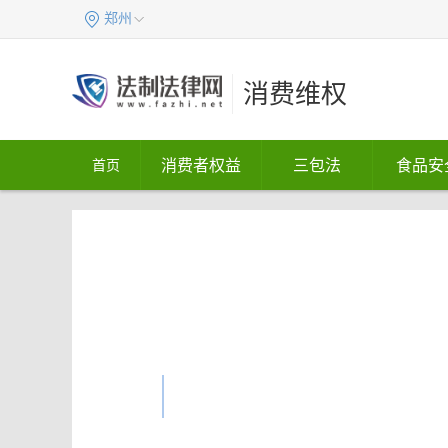
郑州
消费维权
消费者权益
三包法
食品安
首页
找法专业站全新升级
火热预售中
加盟热线：