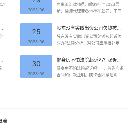
么?
民事诉讼律师费用收取标准2023最
之路迸发生机
2023-06
新：律师代理费各地存在差异，不同
今日热文：
振兴）“沙
中新网福建三明
能鉴定出字是何时写的？笔迹鉴定的检验内容有哪些?
股东没有实缴出资公司欠钱被起诉？股东不配合注销公司怎么处理？
村”香飘世界
25
电 (雷朝良 吴
时
股东没有实缴出资公司欠钱被起诉怎
山如黛，流水
2023-06
么办?法律分析：对公司应承担补足
（高质量发
重庆永川：
中新网重庆10
要迁户口吗？城市户口结婚怎么分户？
健身房不怕法院起诉吗？起诉健身房需要公诉吗？
科技”现代产
30
题：重庆永川
今头条
符
健身房不怕法院起诉吗?一，首先准备
科技现代产业
2023-05
.
合同和付款证明。购卡合同是证明...
显著