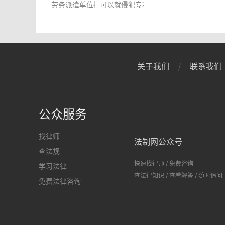
劳务派遣单位指的是什么？劳务派遣和劳动合同的区别
可以就侵犯专利权的赔偿数额进行调解
关于我们
联系我们
更多
公众服务
找律师
法制网公众号
查法规
快速找律师
/
免费咨询
学习法律
查法律知识
/
查看解答
/
随时追问
免费法律咨询