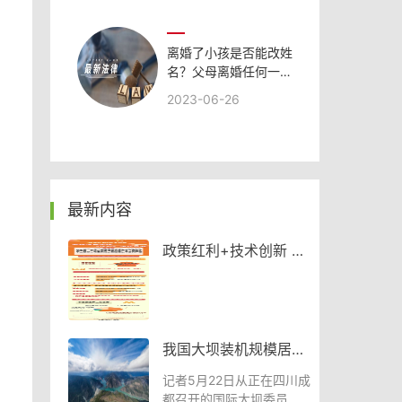
离婚了小孩是否能改姓
名？父母离婚任何一方
无权擅自更改孩子的姓
2023-06-26
名吗？ 每日快看
最新内容
只用于
政策红利+技术创新 家
热点
装消费市场“焕新”成效
15日讯 今
显著
开区理想华
限公司
放强劲动能
我国大坝装机规模居世
路迸发生机
界第一
道同行互联互
记者5月22日从正在四川成
能 数字丝绸
都召开的国际大坝委员会