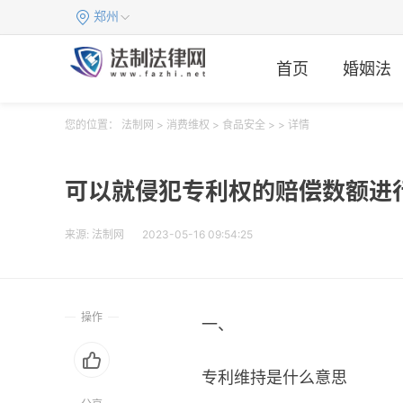
郑州
首页
婚姻法
您的位置：
法制网
>
消费维权
>
食品安全
> > 详情
可以就侵犯专利权的赔偿数额进
来源:
法制网
2023-05-16 09:54:25
操作
一、
专利维持是什么意思