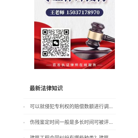
15037178970
最新法律知识
可以就侵犯专利权的赔偿数额进行调解
法院传
吗？
裁判文书
伤残鉴定时间一般是多长时间可被评定
食品质
为伤残 工伤保险条例第二十一条规定内容
准的内容
建筑工程合同纠纷有哪些种类？建筑施
安全质