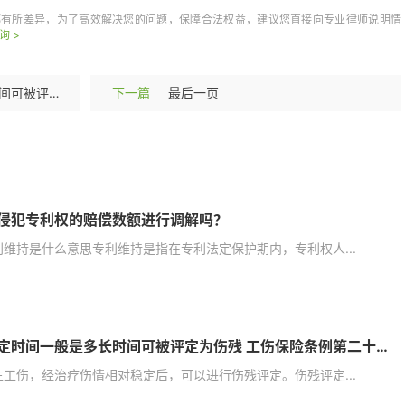
都有所差异，为了高效解决您的问题，保障合法权益，建议您直接向专业律师说明情
询 >
伤残鉴定时间一般是多长时间可被评定为伤残 工伤保险条例第二十一条规定内容
下一篇
最后一页
侵犯专利权的赔偿数额进行调解吗？
利维持是什么意思专利维持是指在专利法定保护期内，专利权人...
伤残鉴定时间一般是多长时间可被评定为伤残 工伤保险条例第二十一条规定内容
生工伤，经治疗伤情相对稳定后，可以进行伤残评定。伤残评定...