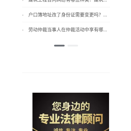
工合同纠纷如何解决？
又是怎样
户口簿地址改了身份证需要变更吗？户
常见食
口簿丢失了怎么补办？
食品保质
劳动仲裁当事人在仲裁活动中享有哪些
什么是
权利？当事人在仲裁活动中履行哪些义
品安全吗
务？