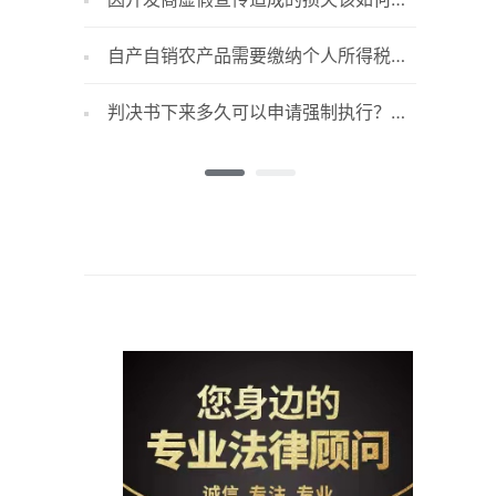
偿？广告有哪些情形之一的为虚假广告？
房产赠与
自产自销农产品需要缴纳个人所得税
卖过期
吗？
的概念是
判决书下来多久可以申请强制执行？欠
知识产
款不还法院强制执行程序是什么？
哪些？惩