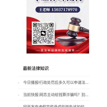
15037178970
最新法律知识
今日播报!行政处罚后多久可以申请法院
健康证
执行？行政处罚拘留下达后多久执行？
检查项目
当前快报:网恋主动给钱算诈骗吗？别人
贷款的
自愿转账给我算诈骗吗？
么条件？
因开发商虚假宣传造成的损失该如何赔
名下房