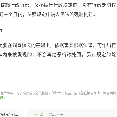
者提起行政诉讼，又不履行行政决定的，没有行政处罚权
起三个月内，依照规定申请人民法院强制执行。
行
是要在调查核实的基础上，依据事实根据法律，再作出行
年内未被发现的，不会再给予行政处罚。另有规定的除
久可以申请法院
都有所差异，为了高效解决您的问题，保障合法权益，建议您直接向专业律师说明情
询 >
当前快报:网恋主动给钱算诈骗吗？别人自愿转账给我算诈骗吗？
下一篇
最后一页