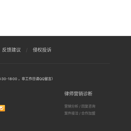
反馈建议
侵权投诉
:30-18:00 ，非工作日请QQ留言）
律师营销诊断
营销分析
/
回复咨询
案件接洽
/
合作加盟