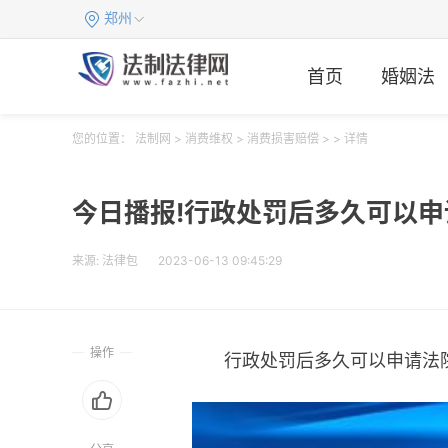
郑州
首页
婚姻法
您的位置：
法制网
>
消费维权
>
消费损害赔偿
> > 详情
今日播报!行政处罚后多久可以
来源:
法律包
2023-06-13 09:45:29
操作
行政处罚后多久可以申请法