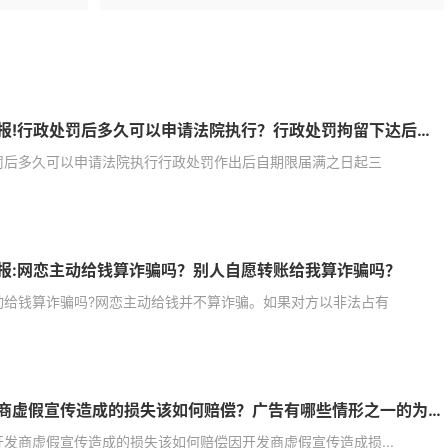
今日播报!行政处罚后多久可以申请法院执行？行政处罚拘留下达后多久执行？
罚后多久可以申请法院执行行政处罚作出后自期限届满之日起三
报:网恋主动给钱算诈骗吗？别人自愿转账给我算诈骗吗？
动给钱算诈骗吗?网恋主动给钱并不算诈骗。如果对方以非法占有
因开发商虚假宣传造成的损失该如何赔偿？广告有哪些情形之一的为虚假广告？
开发商虚假宣传造成的损失该如何赔偿因开发商虚假宣传造成损...