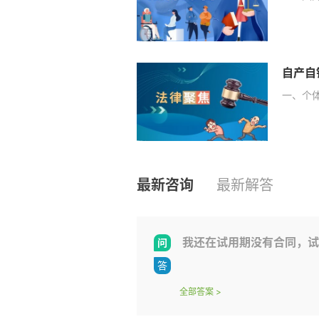
自产自
一、个
最新咨询
最新解答
我还在试用期没有合同，试
全部答案
>