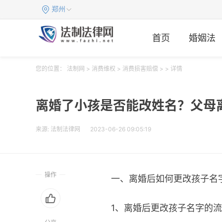
郑州
首页
婚姻法
您的位置：
法制网
>
消费维权
>
消费损害赔偿
> > 详情
离婚了小孩是否能改姓名？父母
来源:
法制法律网
2023-06-26 09:05:19
操作
一、离婚后如何更改孩子名
1、离婚后更改孩子名字的