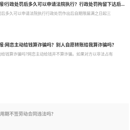
今日播报!行政处罚后多久可以申请法院执行？行政处罚拘留下达后多久执行？
罚后多久可以申请法院执行行政处罚作出后自期限届满之日起三
报:网恋主动给钱算诈骗吗？别人自愿转账给我算诈骗吗？
动给钱算诈骗吗?网恋主动给钱并不算诈骗。如果对方以非法占有
用期不签劳动合同违法吗？