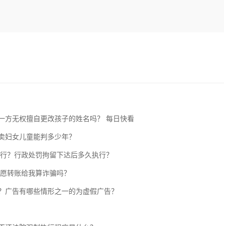
一方无权擅自更改孩子的姓名吗？ 每日快看
卖妇女儿童能判多少年？
执行？行政处罚拘留下达后多久执行？
自愿转账给我算诈骗吗？
？广告有哪些情形之一的为虚假广告？