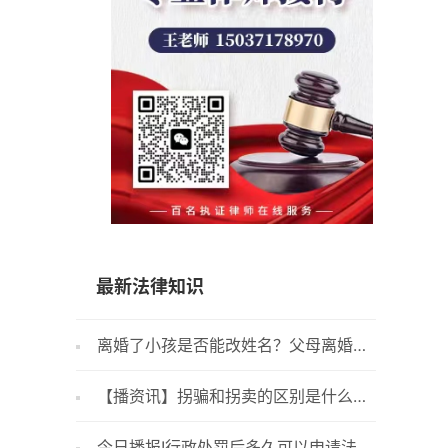
15037178970
最新法律知识
离婚了小孩是否能改姓名？父母离婚任
自产自
何一方无权擅自更改孩子的姓名吗？ 每日
吗？
【播资讯】拐骗和拐卖的区别是什么？
判决书
快看
拐卖妇女儿童能判多少年？
款不还法
今日播报!行政处罚后多久可以申请法院
健康证