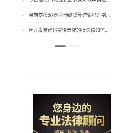
执行？行政处罚拘留下达后多久执行？
检查项目
当前快报:网恋主动给钱算诈骗吗？别人
贷款的
自愿转账给我算诈骗吗？
么条件？
因开发商虚假宣传造成的损失该如何赔
名下房
偿？广告有哪些情形之一的为虚假广告？
房产赠与